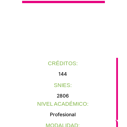
¿Te consideras recursivo, creativo, innovador, vanguardista
e influenciador? ¿Reconoces en ti una sensibilidad para
apreciar y asimilar información de las diferentes
manifestaciones artísticas, estéticas y culturales de tu
entorno? Todo esto, unido a habilidades manuales, de
diseño y manejo de nuevas tecnologías y materiales, te
hace un candidato perfecto para este programa.
CRÉDITOS:
144
SNIES:
2806
NIVEL ACADÉMICO:
Profesional
MODALIDAD: