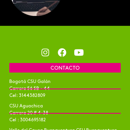
CONTACTO
Bogotá CSU Galán
Carrera 56 5B - 44
Cel: 3144382809
CSU Aguachica
Carrera 20 # 4-38
Cel : 3004695182