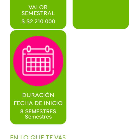
VALOR
SEMESTRAL
$ $2.210.000
DURACIÓN
FECHA DE INICIO
8 SEMESTRES
Semestres
EN LO QUE TE VAS