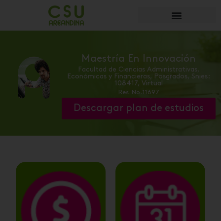
Maestría En Innovación
Facultad de Ciencias Administrativas,
Económicas y Financieras
,
Posgrados
,
Snies:
108417
,
Virtual
Res. No. 11697
Descargar plan de estudios