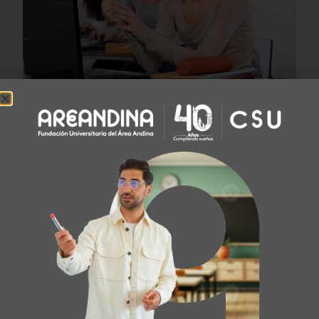
TUS GUSTOS Y HABILIDADES
FORTALECEN TU DECISIÓN
Si eres un profesional con pensamiento crítico y creativo,
tienes actitud innovadora y te apasiona la
transformación de las organizaciones, en AREANDINA
estamos buscando a alguien como tú para mejorar tus
competencias y habilitarte como un gestor de cambio
empresarial.
CRÉDITOS: