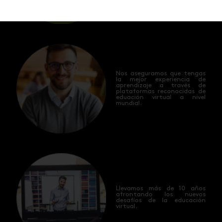
Nos aseguramos que tengas
la mejor experiencia de
aprendizaje a través de
plataformas reconocidas de
eduación virtual a nivel
mundial.
Llevamos más de 10 años
afrontando los nuevos
desafíos de la educación
virtual.