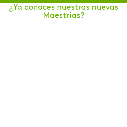
¿Ya conoces nuestras nuevas
Maestrias?
Enviar
PLAN DE ESTUDIOS
Cubrimos el 85% de Colombia
con educación de calidad, a
través de nuestros más de 55
Centros de Servicio
Universitario.