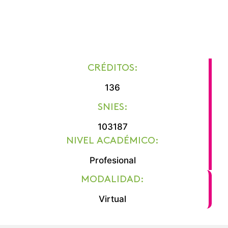
países, en AREANDINA queremos conocerte y ayudarte
en tu formación, con conocimientos financieros y del
mundo de los negocios que te proyecten como un
destacado profesional.
CRÉDITOS:
136
SNIES:
103187
NIVEL ACADÉMICO:
Profesional
MODALIDAD:
Virtual