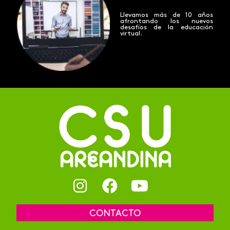
Llevamos más de 10 años
afrontando los nuevos
desafíos de la educación
virtual.
CONTACTO