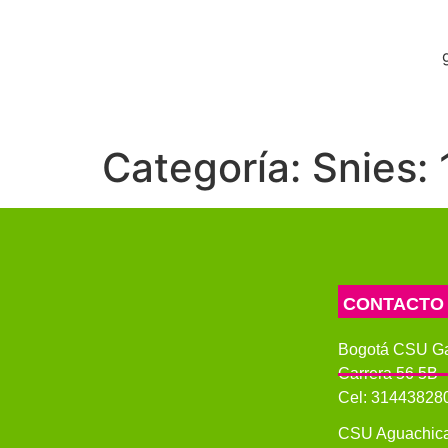
Categoría:
Snies:
CONTACTO
Bogotá CSU G
Carrera 56 5B -
Cel: 31443828
CSU Aguachic