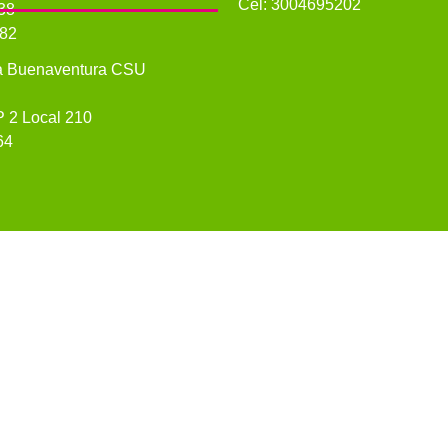
Cel: 3004695202
-38
182
ca Buenaventura CSU
P 2 Local 210
64