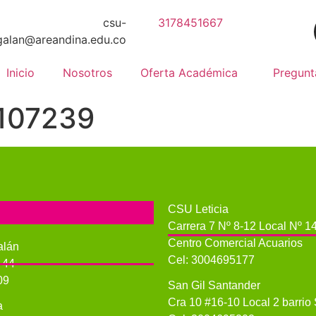
csu-
3178451667
galan@areandina.edu.co
Inicio
Nosotros
Oferta Académica
Pregunt
 107239
CSU Leticia
Carrera 7 Nº 8-12 Local Nº 1
Centro Comercial Acuarios
alán
Cel: 3004695177
 44
09
San Gil Santander
Cra 10 #16-10 Local 2 barrio
a